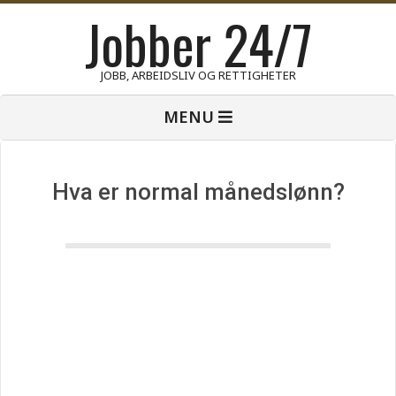
Jobber 24/7
Skip
to
content
JOBB, ARBEIDSLIV OG RETTIGHETER
Primary
MENU
Navigation
Menu
Hva er normal månedslønn?