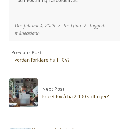
og likestilling i arbeidslivet.
2025-
02-
04
On:
februar 4, 2025
In:
Lønn
Tagged:
månedslønn
Previous Post:
Hvordan forklare hull i CV?
Next Post:
Er det lov å ha 2-100 stillinger?