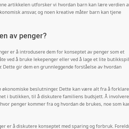
enne artikkelen utforsker vi hvordan barn kan lære verdien a
økonomisk ansvar, og noen kreative måter barn kan tjene
en av penger?
enger er å introdusere dem for konseptet av penger som et
e ved å bruke lekepenger eller ved å lage et lite butikkspil
. Dette gir dem en grunnleggende forståelse av hvordan
e økonomiske beslutninger. Dette kan være alt fra å forklare
t i butikken, til å diskutere familiens budsjett. Å involvere
 i hvor penger kommer fra og hvordan de brukes, noe som ka
ger er å diskutere konseptet med sparing og forbruk. Foreld