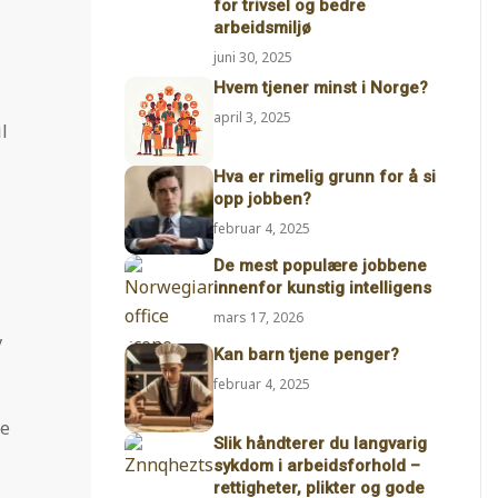
for trivsel og bedre
arbeidsmiljø
juni 30, 2025
Hvem tjener minst i Norge?
april 3, 2025
l
Hva er rimelig grunn for å si
opp jobben?
februar 4, 2025
De mest populære jobbene
innenfor kunstig intelligens
mars 17, 2026
v
Kan barn tjene penger?
februar 4, 2025
te
Slik håndterer du langvarig
sykdom i arbeidsforhold –
rettigheter, plikter og gode