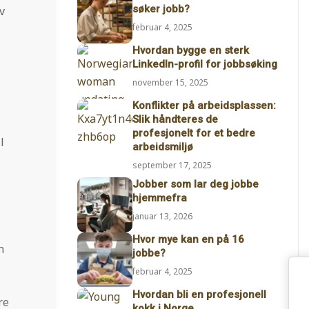
søker jobb?
v
februar 4, 2025
Hvordan bygge en sterk
LinkedIn-profil for jobbsøking
november 15, 2025
Konflikter på arbeidsplassen:
Slik håndteres de
profesjonelt for et bedre
l
arbeidsmiljø
september 17, 2025
Jobber som lar deg jobbe
hjemmefra
januar 13, 2026
Hvor mye kan en på 16
n
jobbe?
februar 4, 2025
Hvordan bli en profesjonell
re
kokk i Norge