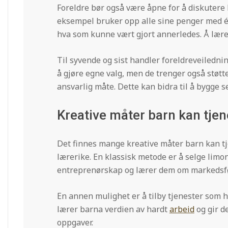
Foreldre bør også være åpne for å diskutere
eksempel bruker opp alle sine penger med é
hva som kunne vært gjort annerledes. Å lære 
Til syvende og sist handler foreldreveiledni
å gjøre egne valg, men de trenger også støt
ansvarlig måte. Dette kan bidra til å bygge sel
Kreative måter barn kan tje
Det finnes mange kreative måter barn kan 
lærerike. En klassisk metode er å selge limo
entreprenørskap og lærer dem om markedsfør
En annen mulighet er å tilby tjenester som h
lærer barna verdien av hardt
arbeid
og gir d
oppgaver.