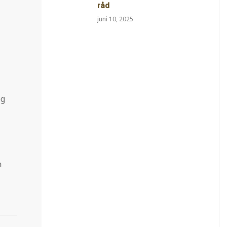
råd
juni 10, 2025
ig
m