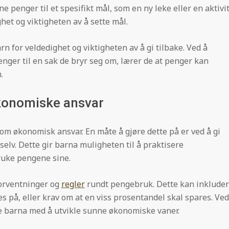
e penger til et spesifikt mål, som en ny leke eller en aktivi
het og viktigheten av å sette mål.
rn for veldedighet og viktigheten av å gi tilbake. Ved å
nger til en sak de bryr seg om, lærer de at penger kan
.
økonomiske ansvar
n om økonomisk ansvar. En måte å gjøre dette på er ved å gi
lv. Dette gir barna muligheten til å praktisere
bruke pengene sine.
 forventninger og
regler
rundt pengebruk. Dette kan inklude
 på, eller krav om at en viss prosentandel skal spares. Ved
dre barna med å utvikle sunne økonomiske vaner.