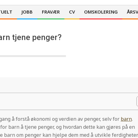
TUELT
JOBB
FRAVÆR
CV
OMSKOLERING
ÅRSV
Primary
Navigation
Menu
arn tjene penger?
gang å forstå økonomi og verdien av penger, selv for
barn
.
for barn å tjene penger, og hvordan dette kan gjøres på en
re barn om penger kan hjelpe dem med å utvikle ferdighete