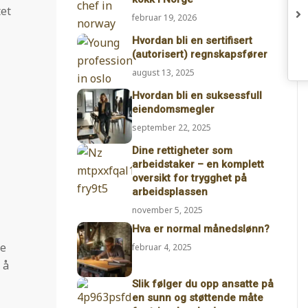
tet
februar 19, 2026
Hvordan bli en sertifisert
(autorisert) regnskapsfører
august 13, 2025
Hvordan bli en suksessfull
eiendomsmegler
september 22, 2025
Dine rettigheter som
arbeidstaker – en komplett
oversikt for trygghet på
arbeidsplassen
november 5, 2025
Hva er normal månedslønn?
re
februar 4, 2025
 å
Slik følger du opp ansatte på
en sunn og støttende måte