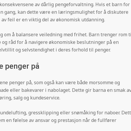
 konsekvensene av dårlig pengeforvaltning. Hvis et barn for
n gang, kan dette være en læringsmulighet for å diskutere
av feil er en viktig del av økonomisk utdanning.
ng om å balansere veiledning med frihet. Barn trenger rom ti
te og råd for å navigere økonomiske beslutninger på en
vtillit og selvstendighet i deres forhold til penger.
ne penger på
tjene penger på, som også kan være både morsomme og
nade eller bakevarer i nabolaget. Dette gir barna en smak a
ing, salg og kundeservice.
undelufting, gressklipping eller snømåking for naboer. Det
em en følelse av ansvar og prestasjon når de fullfører