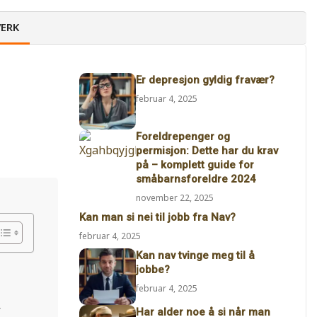
ERK
Er depresjon gyldig fravær?
februar 4, 2025
Foreldrepenger og
permisjon: Dette har du krav
på – komplett guide for
småbarnsforeldre 2024
november 22, 2025
Kan man si nei til jobb fra Nav?
februar 4, 2025
Kan nav tvinge meg til å
jobbe?
februar 4, 2025
r
Har alder noe å si når man